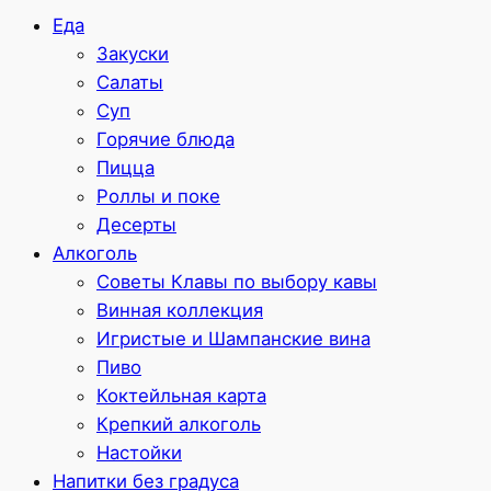
Еда
Закуски
Салаты
Суп
Горячие блюда
Пицца
Роллы и поке
Десерты
Алкоголь
Советы Клавы по выбору кавы
Винная коллекция
Игристые и Шампанские вина
Пиво
Коктейльная карта
Крепкий алкоголь
Настойки
Напитки без градуса