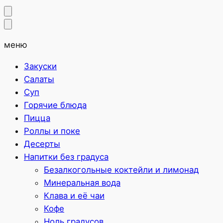
меню
Закуски
Салаты
Суп
Горячие блюда
Пицца
Роллы и поке
Десерты
Напитки без градуса
Безалкогольные коктейли и лимонад
Минеральная вода
Клава и её чаи
Кофе
Ноль градусов