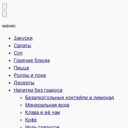
меню
Закуски
Салаты
Суп
Горячие блюда
Пицца
Роллы и поке
Десерты
Напитки без градуса
Безалкогольные коктейли и лимонад
Минеральная вода
Клава и её чаи
Кофе
Ноль градусов