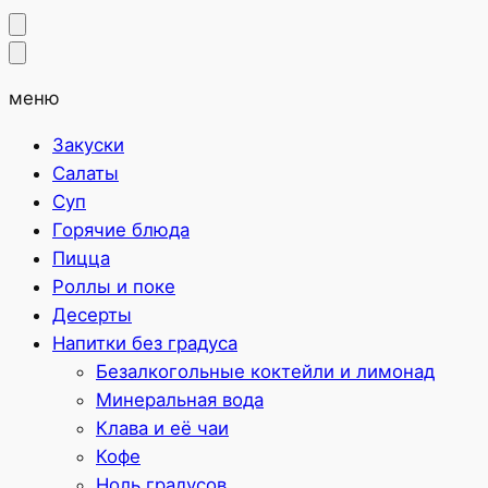
меню
Закуски
Салаты
Суп
Горячие блюда
Пицца
Роллы и поке
Десерты
Напитки без градуса
Безалкогольные коктейли и лимонад
Минеральная вода
Клава и её чаи
Кофе
Ноль градусов