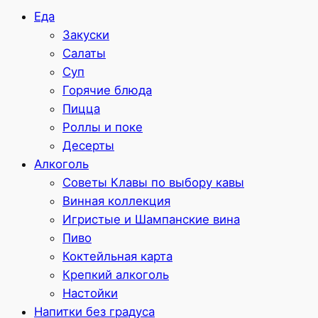
Еда
Закуски
Салаты
Суп
Горячие блюда
Пицца
Роллы и поке
Десерты
Алкоголь
Советы Клавы по выбору кавы
Винная коллекция
Игристые и Шампанские вина
Пиво
Коктейльная карта
Крепкий алкоголь
Настойки
Напитки без градуса