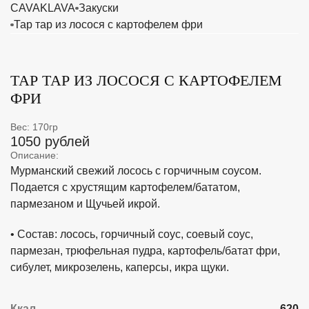
CAVAKLAVA
Закуски
Тар тар из лосося с картофелем фри
ТАР ТАР ИЗ ЛОСОСЯ С КАРТОФЕЛЕМ
ФРИ
Вес: 170гр
1050 рублей
Описание:
Мурманский свежий лосось с горчичным соусом.
Подается с хрустящим картофелем/бататом,
пармезаном и Щучьей икрой.
• Состав: лосось, горчичный соус, соевый соус,
пармезан, трюфельная пудра, картофель/батат фри,
сибулет, микрозелень, каперсы, икра щуки.
Ккал
620