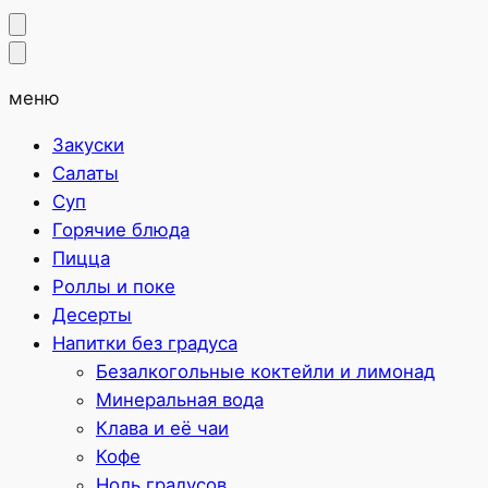
меню
Закуски
Салаты
Суп
Горячие блюда
Пицца
Роллы и поке
Десерты
Напитки без градуса
Безалкогольные коктейли и лимонад
Минеральная вода
Клава и её чаи
Кофе
Ноль градусов