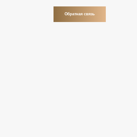
оль
Напитки без градуса
Обратная связь