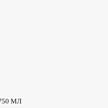
Еда
Алког
750 МЛ