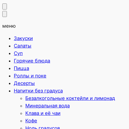
меню
Закуски
Салаты
Суп
Горячие блюда
Пицца
Роллы и поке
Десерты
Напитки без градуса
Безалкогольные коктейли и лимонад
Минеральная вода
Клава и её чаи
Кофе
Ноль градусов